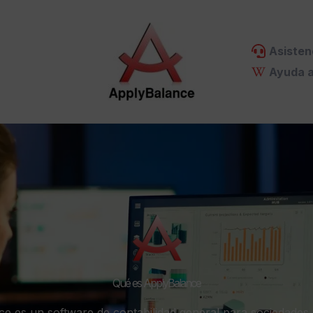
Asisten
Ayuda a
Qué es ApplyBalance
e es un software de contabilidad general para sociedades 