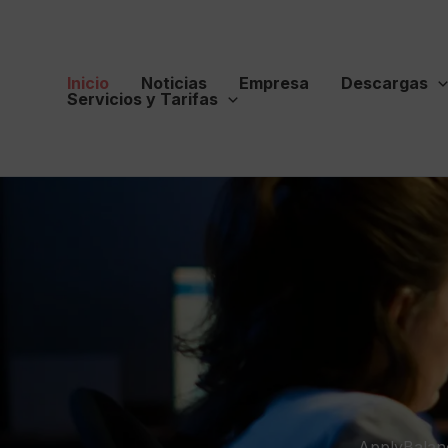
Ir
al
contenido
Inicio
Noticias
Empresa
Descargas
Servicios y Tarifas
ApplyBalanc