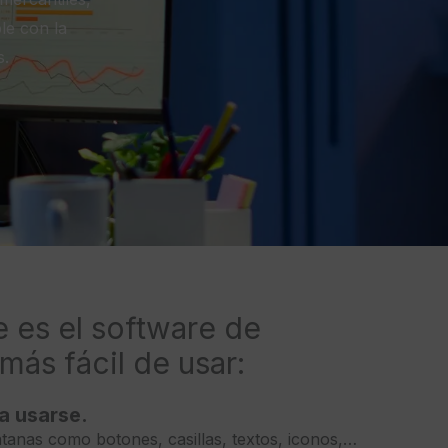
le con la
s.
 es el software de
más fácil de usar:
ta usarse.
ntanas como botones, casillas, textos, iconos,…