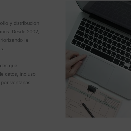
llo y distribución
omos. Desde 2002,
iorizando la
s.
adas que
de datos, incluso
a por ventanas