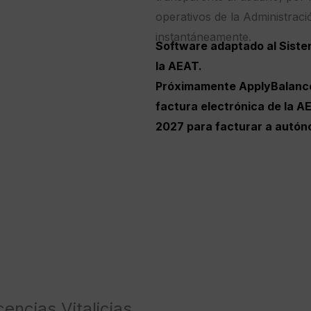
operativos de la Administraci
instantáneamente.
Software adaptado al Sistem
la AEAT.
Próximamente ApplyBalance 
factura electrónica de la AE
2027 para facturar a autó
encias Vitalicias