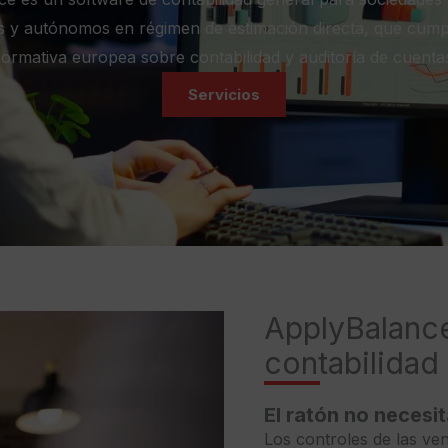
s y autónomos en régimen de estimación directa, que cump
ormativa europea sobre contabilidad y auditoría de cuenta
Servicios
ApplyBalance
contabilidad 
El ratón no necesi
Los controles de las ve